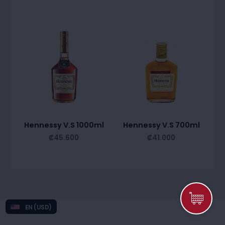
Hennessy V.S 1000ml
Hennessy V.S 700ml
₡
45.600
₡
41.000
EN (USD)