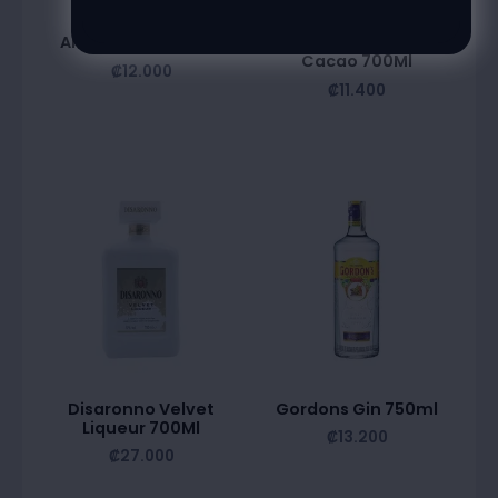
Anis Imperial 750Ml
Bardinet Crema De
Cacao 700Ml
₡
12.000
₡
11.400
Disaronno Velvet
Gordons Gin 750ml
Liqueur 700Ml
₡
13.200
₡
27.000