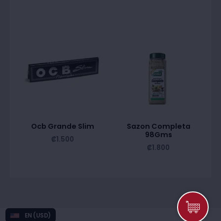
Ocb Grande Slim
Sazon Completa
98Gms
₡
1.500
₡
1.800
EN (USD)