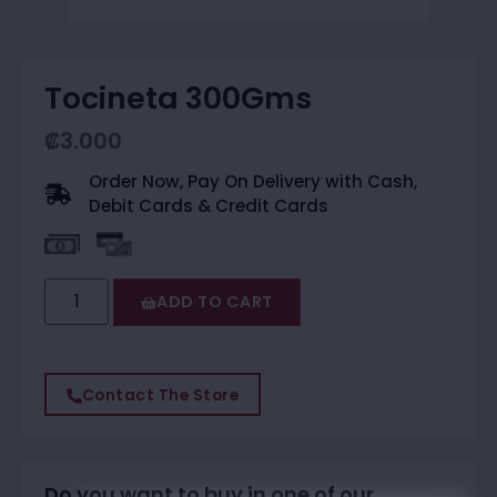
Tocineta 300Gms
₡
3.000
Order Now, Pay On Delivery with Cash,
Debit Cards & Credit Cards
ADD TO CART
Contact The Store
Do you want to buy in one of our