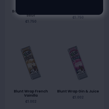
Badia Curry En Polvo
Badia Paprika 56Gr
56Gr
₡
1.750
₡
1.750
Blunt Wrap French
Blunt Wrap Gin & Juice
Vainilla
₡
1.002
₡
1.002