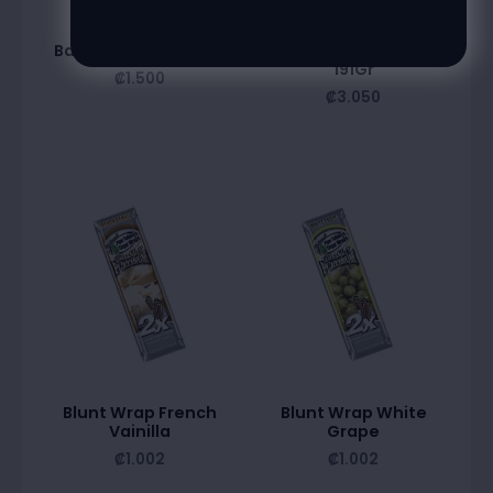
Badia Cayenne 49Gr
Badia Sazon Tropical
191Gr
₡
1.500
₡
3.050
Blunt Wrap French
Blunt Wrap White
Vainilla
Grape
₡
1.002
₡
1.002