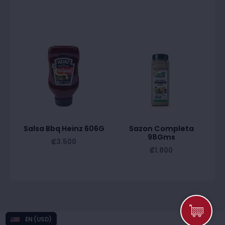
Salsa Bbq Heinz 606G
Sazon Completa
98Gms
₡
3.500
₡
1.800
EN (USD)