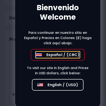
Bienvenido
Welcome
Description
Para continuar en nuestro sitio en
Español y Precios en Colones (₡) haga
Productos relacionados
click aquí abajo:
Español / (CRC)
To visit our site in English and Prices
in USD dollars, click below:
English / (USD)
Badia Oregano 21Gr
Blunt Wrap Chocolate
₡
2.400
₡
1.002