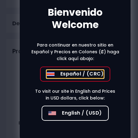
Bienvenido
Welcome
Description
Para continuar en nuestro sitio en
Productos relacionados
Español y Precios en Colones (₡) haga
click aquí abajo:
Español / (CRC)
To visit our site in English and Prices
in USD dollars, click below:
English / (USD)
Blunt Wrap Peach
Blunt Wrap Wet
Cherry
₡
1.002
₡
1.002