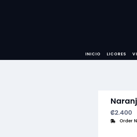
INICIO
LICORES
V
Naran
₡
2.400
Order N