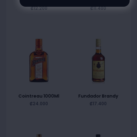
700Ml
Cacao 700Ml
₡
12.200
₡
11.400
Cointreau 1000Ml
Fundador Brandy
₡
24.000
₡
17.400