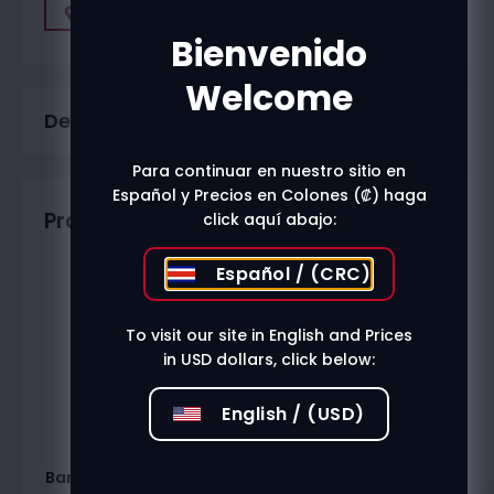
Find A Store
Bienvenido
Welcome
Description
Para continuar en nuestro sitio en
Español y Precios en Colones (₡) haga
Productos relacionados
click aquí abajo:
Español / (CRC)
To visit our site in English and Prices
in USD dollars, click below:
English / (USD)
Bardinet Blue Curacao
Bardinet Crema De