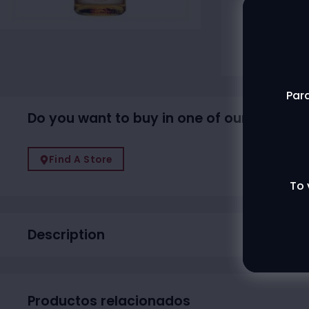
Agotado
Contac
Para
Do you want to buy in one of our physical
Find A Store
To 
Description
Productos relacionados