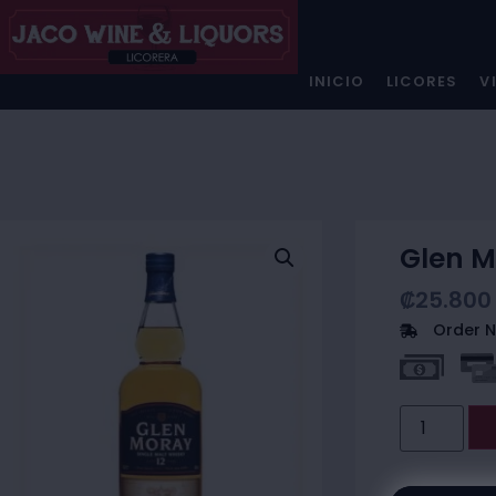
INICIO
LICORES
V
Glen M
₡
25.800
Order N