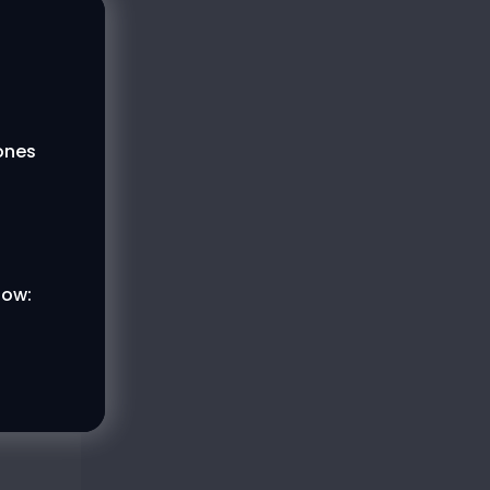
lones
low: