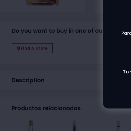
Do you want to buy in one of our physical
Para
Find A Store
To 
Description
Productos relacionados