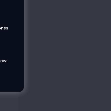
lones
low: