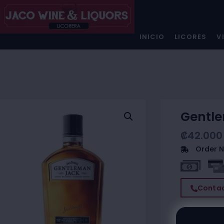
INICIO
LICORES
V
Gentle
₡
42.000
Order N
Contac