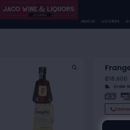
INICIO
LICORES
V
Frange
₡
18.600
Order N
Contac