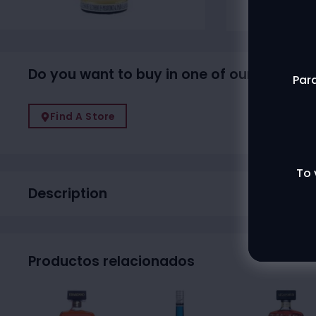
Do you want to buy in one of our physical
Para
Find A Store
To 
Description
Productos relacionados