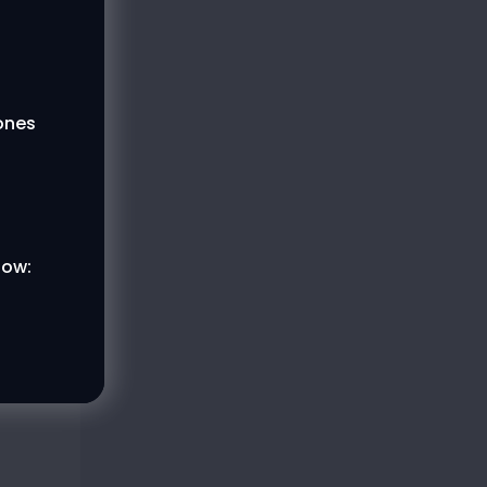
lones
low: