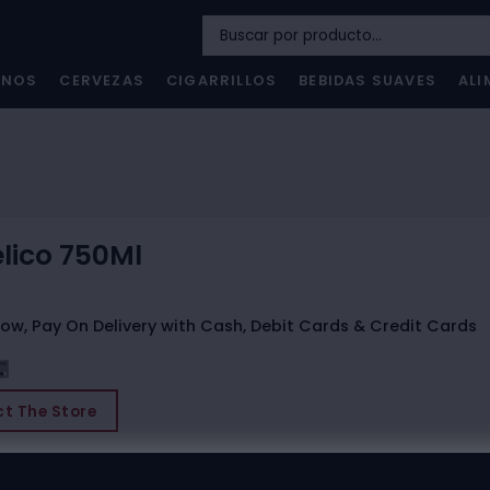
INOS
CERVEZAS
CIGARRILLOS
BEBIDAS SUAVES
ALI
lico 750Ml
ow, Pay On Delivery with Cash, Debit Cards & Credit Cards
t The Store