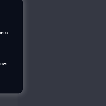
lones
low: