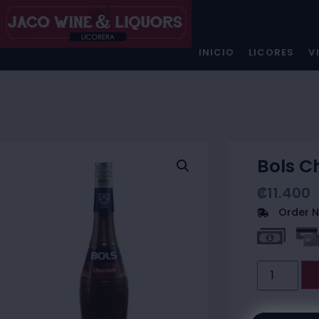
INICIO
LICORES
V
Bols C
₡
11.400
Order N