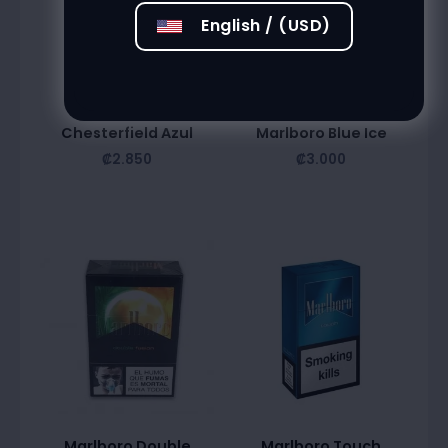
English / (USD)
Chesterfield Azul
Marlboro Blue Ice
₡
2.850
₡
3.000
Marlboro Double
Marlboro Touch