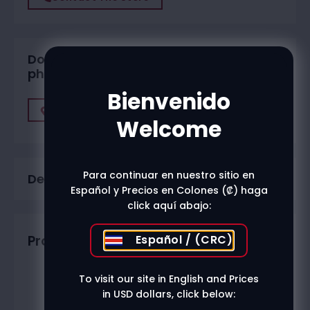
Do you want to buy in one of our
physical stores?
Bienvenido
Find A Store
Welcome
Para continuar en nuestro sitio en
Description
Español y Precios en Colones (₡) haga
click aquí abajo:
Español / (CRC)
Productos relacionados
To visit our site in English and Prices
in USD dollars, click below: