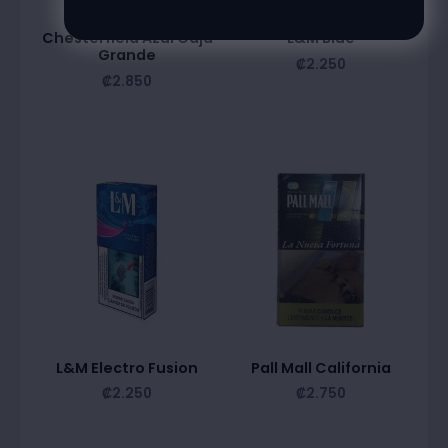
Chesterfield Azul Caja
L&M Blue
Grande
₡
2.250
₡
2.850
L&M Electro Fusion
Pall Mall California
₡
2.250
₡
2.750