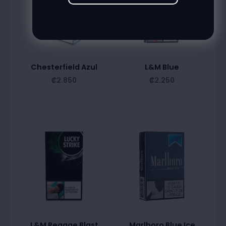
Chesterfield Azul
L&M Blue
₡
2.850
₡
2.250
L&M Reggae Blast
Marlboro Blue Ice