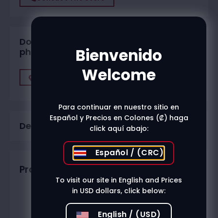
Do you want to buy in one of our
Bienvenido
physical stores?
Welcome
Find A Store
Para continuar en nuestro sitio en
Español y Precios en Colones (₡) haga
Description
click aquí abajo:
Español / (CRC)
Productos relacionados
To visit our site in English and Prices
in USD dollars, click below:
English / (USD)