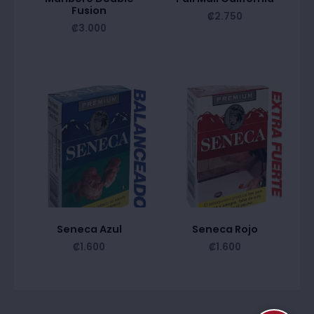
Fusion
₡
2.750
₡
3.000
Seneca Azul
Seneca Rojo
₡
1.600
₡
1.600