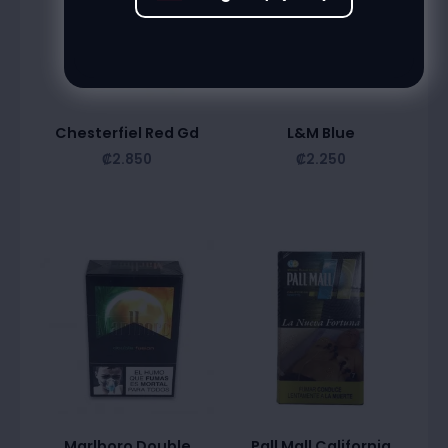
Chesterfiel Red Gd
L&M Blue
₡
2.850
₡
2.250
Marlboro Double
Pall Mall California