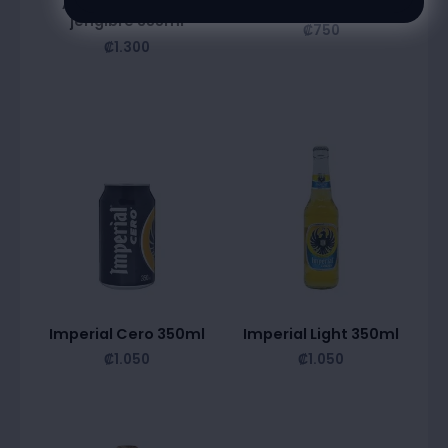
Adan y eva limon
Bohemia
jengibre 355ml
₡
750
₡
1.300
Imperial Cero 350ml
Imperial Light 350ml
₡
1.050
₡
1.050