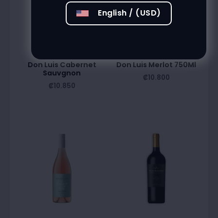
English / (USD)
Don Luis Cabernet
Don Luis Merlot 750Ml
Sauvgnon
₡
10.800
₡
10.850