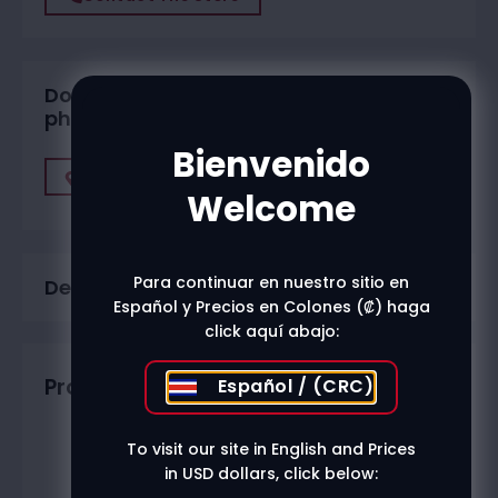
Do you want to buy in one of our
physical stores?
Bienvenido
Find A Store
Welcome
Para continuar en nuestro sitio en
Description
Español y Precios en Colones (₡) haga
click aquí abajo:
Productos relacionados
Español / (CRC)
To visit our site in English and Prices
in USD dollars, click below: