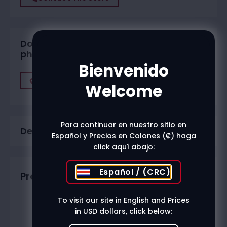
Do you want to buy in one of our
physical stores?
Bienvenido
Find A Store
Welcome
Para continuar en nuestro sitio en
Description
Español y Precios en Colones (₡) haga
click aquí abajo:
Español / (CRC)
Productos relacionados
To visit our site in English and Prices
in USD dollars, click below: