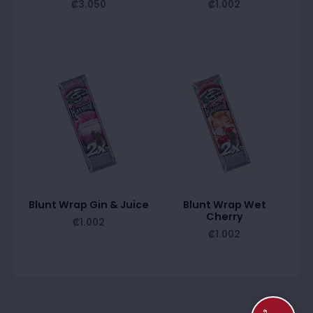
₡
3.050
₡
1.002
Blunt Wrap Gin & Juice
Blunt Wrap Wet
Cherry
₡
1.002
₡
1.002