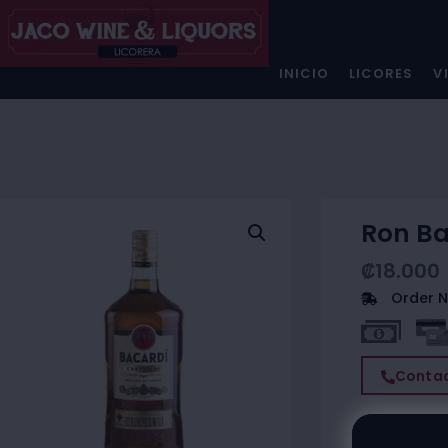
INICIO
LICORES
V
Ron Ba
₡
18.000
Order N
Contac