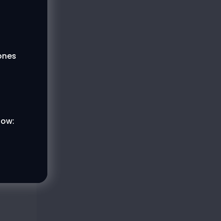
lones
low: