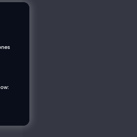
lones
low: