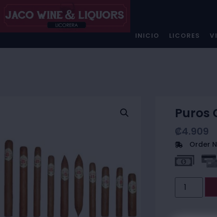
INICIO
LICORES
V
Puros 
₡
4.909
Order N