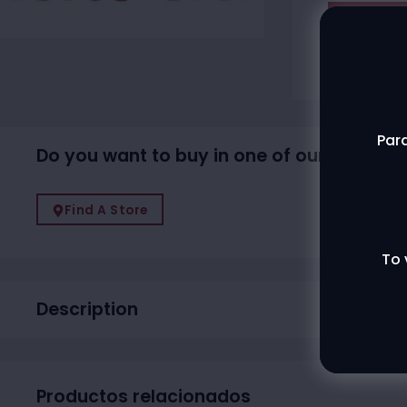
Agotado
Contac
Para
Do you want to buy in one of our physical
Find A Store
To 
Description
Productos relacionados