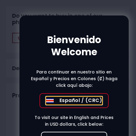
Do you want to buy in one of our
physical stores?
Bienvenido
Find A Store
Welcome
Description
Para continuar en nuestro sitio en
Español y Precios en Colones (₡) haga
click aquí abajo:
Productos relacionados
Español / (CRC)
To visit our site in English and Prices
in USD dollars, click below: