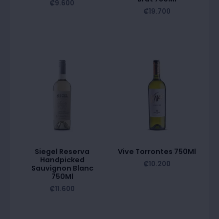
₡
9.600
₡
19.700
Siegel Reserva
Vive Torrontes 750Ml
Handpicked
₡
10.200
Sauvignon Blanc
750Ml
₡
11.600