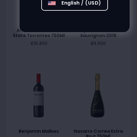
English / (USD)
Alta Vista Premium
Benjamin Cabernet
State Torrontes 750Ml
Sauvignon 2018
₡
16.800
₡
9.600
Benjamin Malbec
Navarro Correa Extra
Brut 750Ml