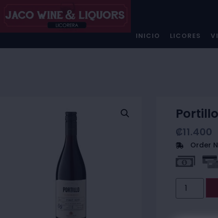
INICIO
LICORES
V
Portill
₡
11.400
Order N