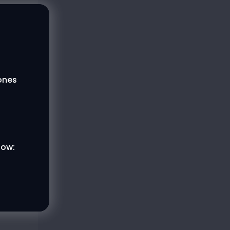
lones
low: