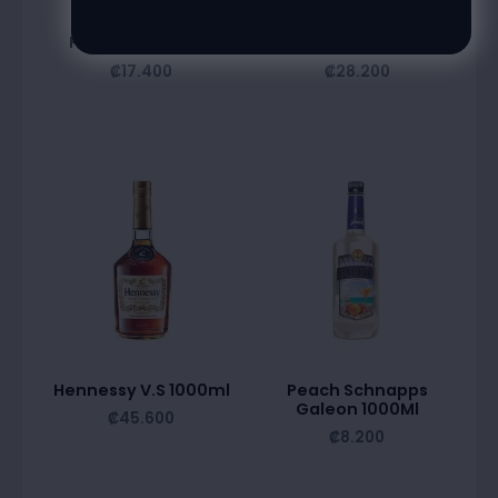
Fundador Brandy
Grand Marnier 1000Ml
₡
17.400
₡
28.200
Hennessy V.S 1000ml
Peach Schnapps
Galeon 1000Ml
₡
45.600
₡
8.200