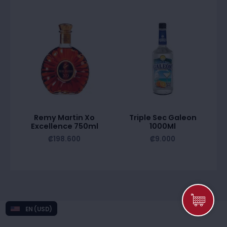
Remy Martin Xo
Triple Sec Galeon
Excellence 750ml
1000Ml
₡
198.600
₡
9.000
EN (USD)