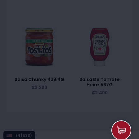
Salsa Chunky 439.4G
Salsa De Tomate
Heinz 567G
₡
3.200
₡
2.400
EN (USD)