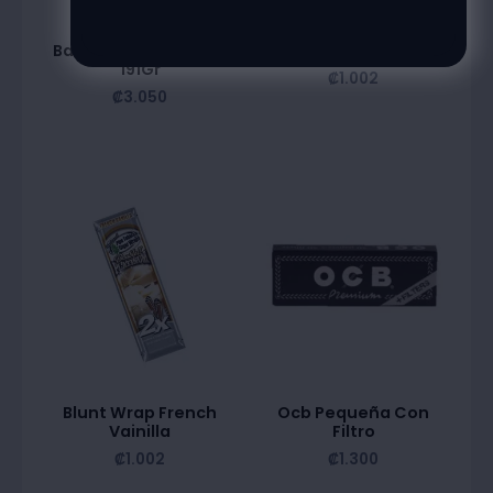
Badia Sazon Tropical
Blunt Wrap Chocolate
191Gr
₡
1.002
₡
3.050
Blunt Wrap French
Ocb Pequeña Con
Vainilla
Filtro
₡
1.002
₡
1.300