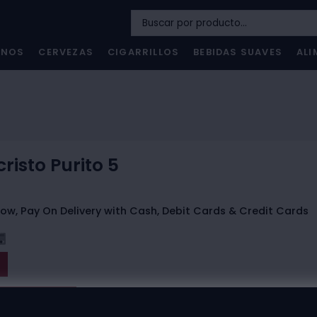
INOS
CERVEZAS
CIGARRILLOS
BEBIDAS SUAVES
ALI
risto Purito 5
ow, Pay On Delivery with Cash, Debit Cards & Credit Cards
t The Store