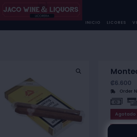
INICIO
LICORES
V
Montec
₡
6.600
Order N
Agotado
Contac