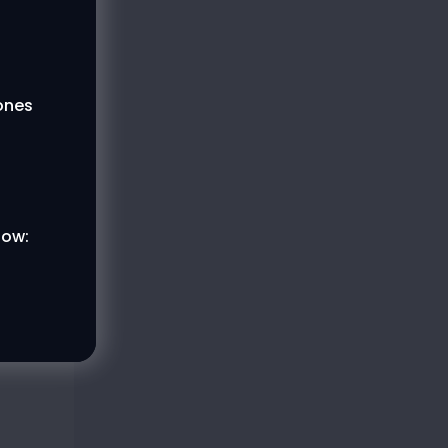
lones
low: