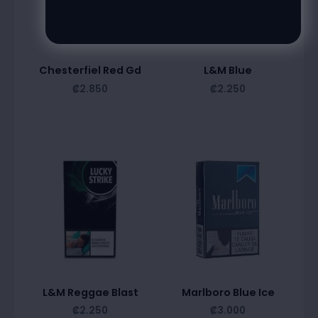
Chesterfiel Red Gd
L&M Blue
₡
2.850
₡
2.250
L&M Reggae Blast
Marlboro Blue Ice
₡
2.250
₡
3.000