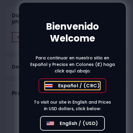
Do you want to buy in one of our
physical stores?
Bienvenido
Welcome
Find A Store
Para continuar en nuestro sitio en
Español y Precios en Colones (₡) haga
Description
click aquí abajo:
Español / (CRC)
Productos relacionados
To visit our site in English and Prices
in USD dollars, click below:
English / (USD)