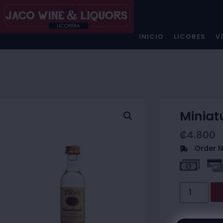
INICIO
LICORES
V
Miniat
₡
4.800
Order N