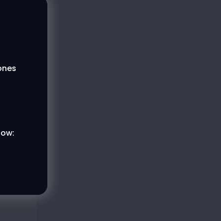
lones
low: