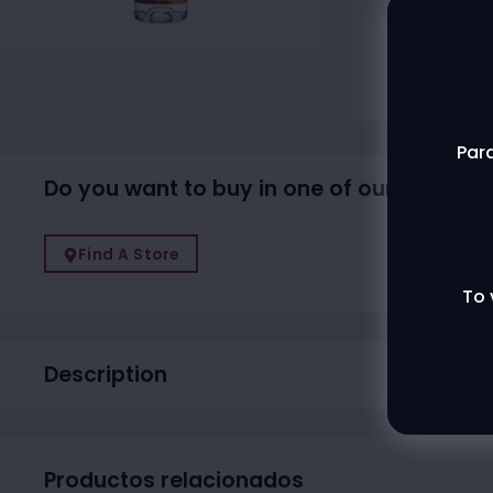
Agotado
Contac
Para
Do you want to buy in one of our physical
Find A Store
To 
Description
Productos relacionados