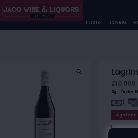
INICIO
LICORES
V
Lagrim
₡
10.800
Order N
Agotado
Contac