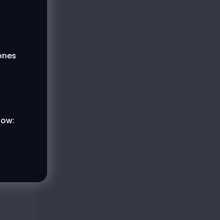
lones
low: