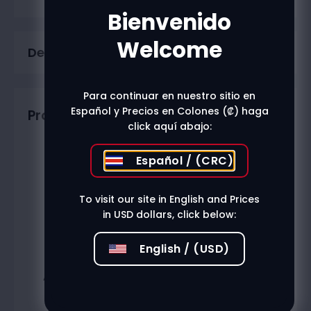
Bienvenido
Welcome
Description
Para continuar en nuestro sitio en
Español y Precios en Colones (₡) haga
Productos relacionados
click aquí abajo:
Español / (CRC)
To visit our site in English and Prices
in USD dollars, click below:
English / (USD)
Adan y eva limon
Imperial 473ml
jengibre 355ml
₡
1.302
₡
1.300