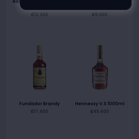
Bardinet Blue Curacao
Blue Curacao Galeon
700Ml
1000Ml
₡
12.200
₡
9.000
Fundador Brandy
Hennessy V.S 1000ml
₡
17.400
₡
45.600