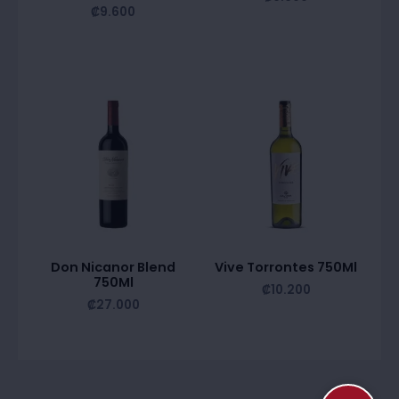
₡
9.600
Don Nicanor Blend
Vive Torrontes 750Ml
750Ml
₡
10.200
₡
27.000