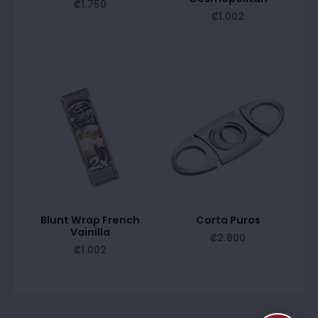
₡
1.750
₡
1.002
Blunt Wrap French
Corta Puros
Vainilla
₡
2.800
₡
1.002