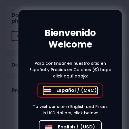
Do you want to buy in one of our
physical stores?
Bienvenido
Find A Store
Welcome
Para continuar en nuestro sitio en
Description
Español y Precios en Colones (₡) haga
click aquí abajo:
Productos relacionados
Español / (CRC)
To visit our site in English and Prices
in USD dollars, click below:
English / (USD)