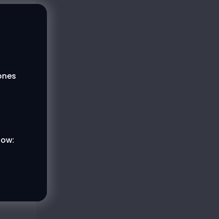
lones
low: