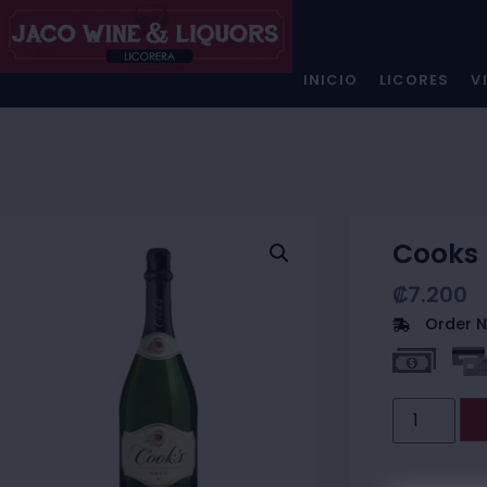
INICIO
LICORES
V
Cooks 
₡
7.200
Order N