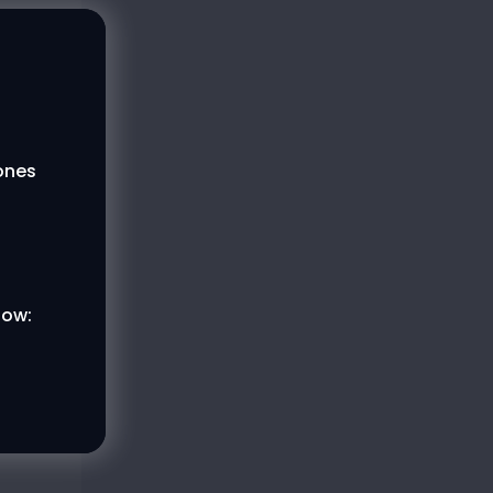
lones
low: