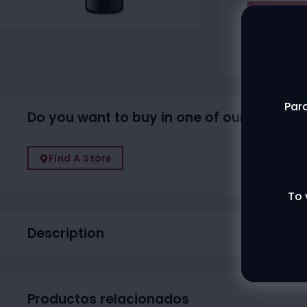
Agotado
Contac
Para
Do you want to buy in one of our physical
Find A Store
To 
Description
Productos relacionados