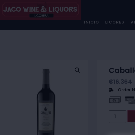
INICIO
LICORES
V
Caball
₡
16.364
Order N