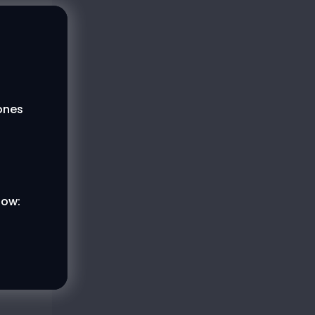
lones
low: