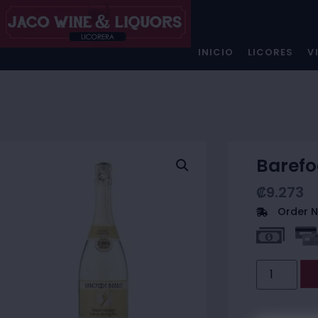
INICIO
LICORES
V
Barefo
₡
9.273
Order N