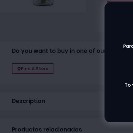
Agotado
Contac
Para
Do you want to buy in one of our physical
Find A Store
To 
Description
Productos relacionados