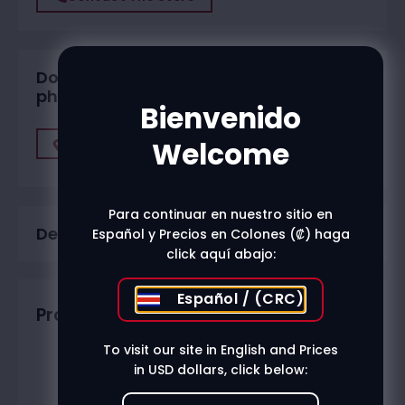
Do you want to buy in one of our
physical stores?
Bienvenido
Welcome
Find A Store
Para continuar en nuestro sitio en
Description
Español y Precios en Colones (₡) haga
click aquí abajo:
Español / (CRC)
Productos relacionados
To visit our site in English and Prices
in USD dollars, click below: