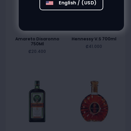
English / (USD)
Amareto Disaronno
Hennessy V.S 700ml
750Ml
₡
41.000
₡
20.400