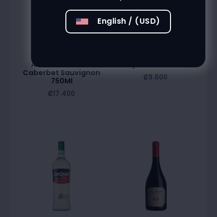
English / (USD)
Alta Vista Estate
Benjamin Torrentes
Caberbet Sauvignon
₡
9.600
750Ml
₡
17.400