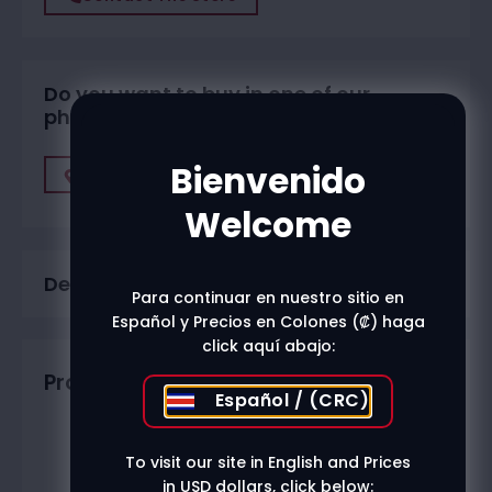
Do you want to buy in one of our
physical stores?
Bienvenido
Find A Store
Welcome
Description
Para continuar en nuestro sitio en
Español y Precios en Colones (₡) haga
click aquí abajo:
Productos relacionados
Español / (CRC)
To visit our site in English and Prices
in USD dollars, click below: